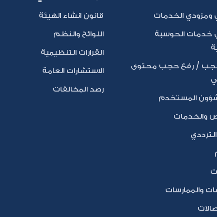
ومزودي الخدمات
قانون انشاء الهيئة
خدمات الحوسبة
اللوائح والنظم
ة
القرارات التنظيمية
ب / رفع حجب محتوى
الاستشارات العامة
ي
رصد المخالفات
شؤون المستخدم
ص والخدمات
لترددي
ات
ات والممارسات
تصالات