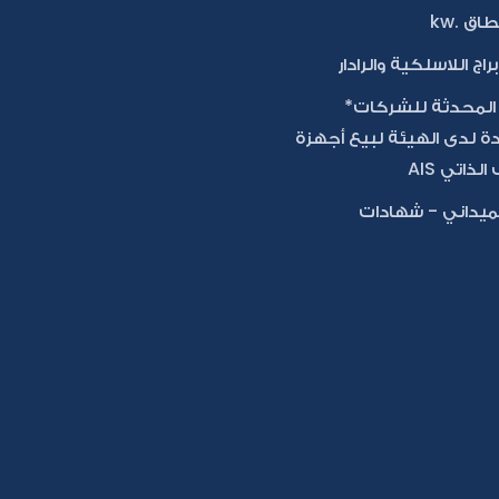
اق .kw
براج اللاسلكية والرادار
 المحدثة للشركات*
ة لدى الهيئة لبيع أجهزة
لذاتي AIS
ميداني - شهادات