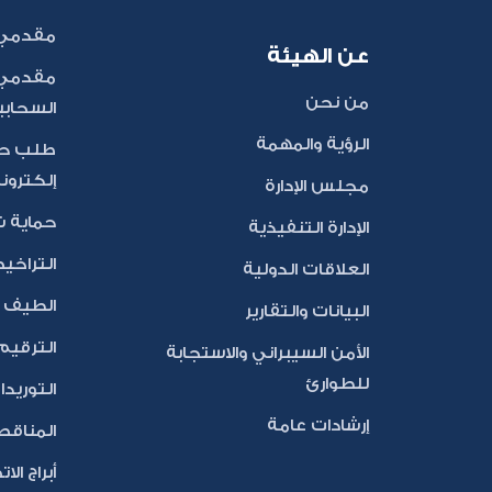
مقدمي 
عن الهيئة
مقدمي 
من نحن
السحابي
الرؤية والمهمة
طلب حج
إلكترون
مجلس الإدارة
حماية 
الإدارة التنفيذية
التراخي
العلاقات الدولية
الطيف ا
البيانات والتقارير
الترقيم
الأمن السيبراني والاستجابة
للطوارئ
التوريد
إرشادات عامة
المناقص
أبراج الا