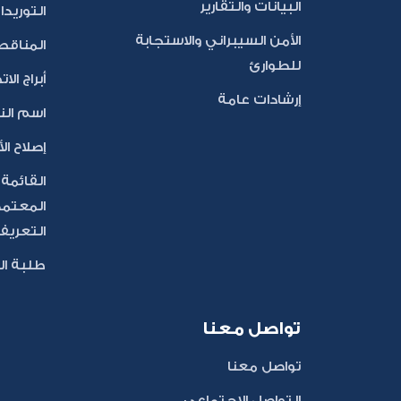
البيانات والتقارير
التوريد
الأمن السيبراني والاستجابة
المناقص
للطوارئ
أبراج الا
إرشادات عامة
اسم النط
إصلاح الأ
القائمة
المعتمد
التعريف ا
طلبة ال
تواصل معنا
تواصل معنا
التواصل الإجتماعي