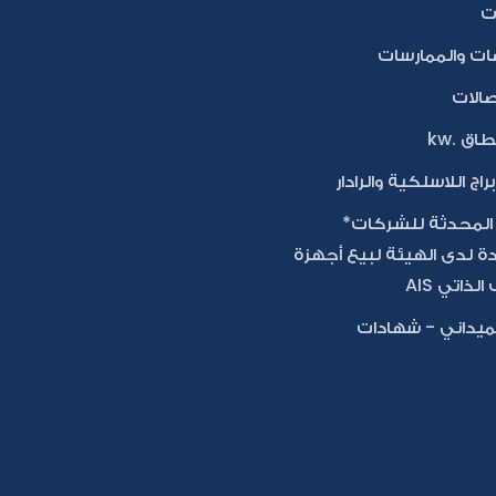
ات
ات والممارسات
تصالات
اق .kw
براج اللاسلكية والرادار
 المحدثة للشركات*
ة لدى الهيئة لبيع أجهزة
لذاتي AIS
ميداني - شهادات