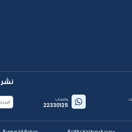
نشرة 
ف
واتساب
22330125
مسرد المصطلحات الفنية
سياسة الخصوصية