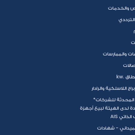
ص والخدمات
لترددي
ات
ات والممارسات
تصالات
اق .kw
براج اللاسلكية والرادار
 المحدثة للشركات*
ة لدى الهيئة لبيع أجهزة
لذاتي AIS
ميداني - شهادات