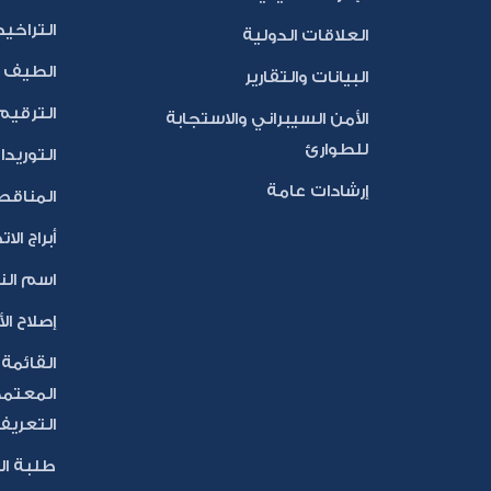
التراخي
العلاقات الدولية
الطيف ا
البيانات والتقارير
الترقيم
الأمن السيبراني والاستجابة
للطوارئ
التوريد
إرشادات عامة
المناقص
أبراج الا
اسم النط
إصلاح الأ
القائمة
المعتمد
التعريف ا
طلبة ال