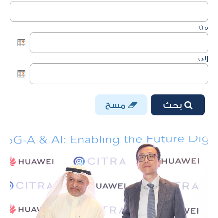
من
إلى
بحث
مسح