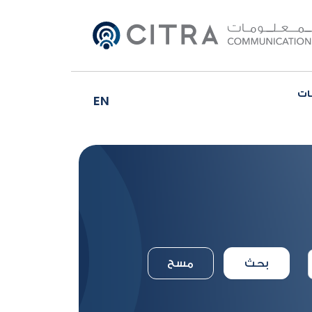
ات
EN