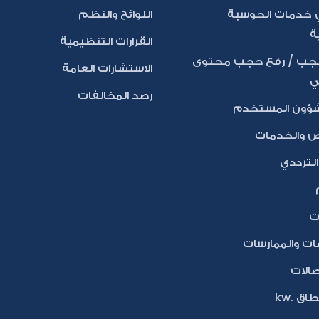
خدمات الحوسبة
اللوائح والنظم
ة
القرارات التنظيمية
ب / رفع حجب محتوى
الاستشارات العامة
ي
رصد المخالفات
شؤون المستخدم
ص والخدمات
لترددي
ات
ات والممارسات
تصالات
اق .kw