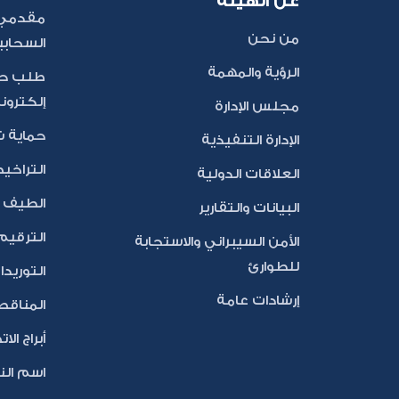
عن الهيئة
مقدمي 
من نحن
السحابي
الرؤية والمهمة
طلب حج
إلكترون
مجلس الإدارة
حماية 
الإدارة التنفيذية
التراخي
العلاقات الدولية
الطيف ا
البيانات والتقارير
الترقيم
الأمن السيبراني والاستجابة
للطوارئ
التوريد
إرشادات عامة
المناقص
أبراج الا
اسم النط