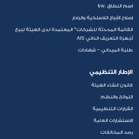
اسم النطاق .kw
إصلاح الأبراج اللاسلكية والرادار
القائمة المحدثة للشركات* المعتمدة لدى الهيئة لبيع
أجهزة التعريف الذاتي AIS
طلبة الميداني - شهادات
الإطار التنظيمي
قانون انشاء الهيئة
اللوائح والنظم
القرارات التنظيمية
الاستشارات العامة
رصد المخالفات